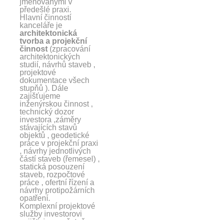
jmenovanými v
předešlé praxi.
Hlavní činností
kanceláře je
architektonická
tvorba a projekční
činnost
(zpracování
architektonických
studií, návrhů staveb ,
projektové
dokumentace všech
stupňů ). Dále
zajišťujeme
inženýrskou činnost ,
technický dozor
investora ,záměry
stávajících stavů
objektů , geodetické
práce v projekční praxi
, návrhy jednotlivých
částí staveb (řemesel) ,
statická posouzení
staveb, rozpočtové
práce , ofertní řízení a
návrhy protipožárních
opatření.
Komplexní projektové
služby investorovi