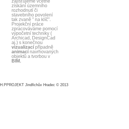
zajišťujeme včetně
získání územního
rozhodnutí či
stavebního povolení
tak zvaně ” na klíč”.
Projekční práce
zpracováváme pomocí
výpočetní techniky (
Archicad, DesignCad
aj.) s konečnou
vizualizací
případně
animací
navrhovaných
objektů a tvorbou v
BIM.
H.PPROJEKT Jindřichův Hradec © 2013