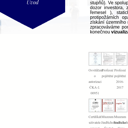
Úvod
stupňů). Ve spolup
dozor investora, 
řemesel ), stati
protipožárních op
získání územního r
zpracováváme pomo
konečnou
vizuali
Osvědčení
Profesní
Profesní
o
pojištění
pojištění
autorizaci
2016-
ČKA č.
2017
00951
Certifikát
Muzeum
Muzeum
uživatele
Jindřichohradecka
Jindřicho
cenové
– Čestné
– Cena