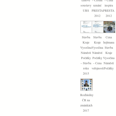
soustavy
uznání
inspira
URS
PRESTA
PRESTA
2012
2012
Stavba
Stavba
Cena
Kraje
Kraje
hejtmana
Vysočina
Vysočina
Stavba
Náměstí
Náměstí
Kraje
Počátky
Počátky
Vysočina
– Stavba
– Cena
Náměstí
roku
veřejnosti
Počátky
2015
Rozhledny
ČR na
zmánkách
2017