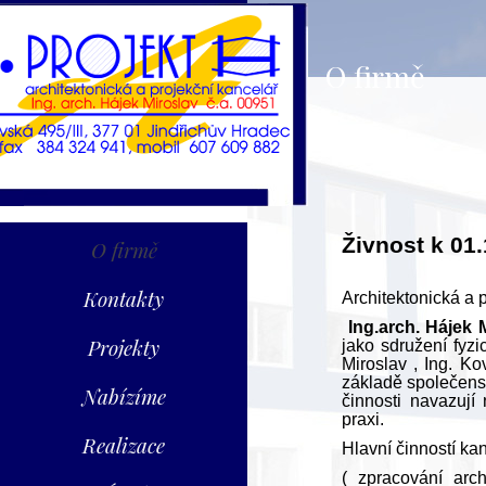
O firmě
Živnost k 0
O firmě
Kontakty
Architektonická a 
Ing.arch. Hájek 
Projekty
jako sdružení fyzi
Miroslav , Ing. K
základě společensk
Nabízíme
činnosti navazují
praxi.
Realizace
Hlavní činností ka
( zpracování arch